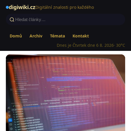
digiwiki.cz
Digitální znalosti pro každého
Domů
Archiv
Témata
Kontakt
Dnes je Čtvrtek dne 6 8. 2026
· 30°C