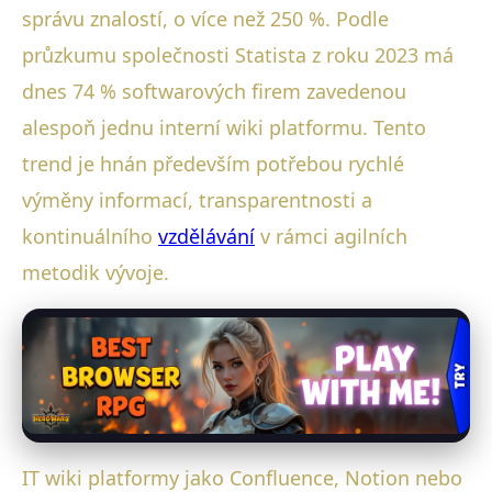
správu znalostí, o více než 250 %. Podle
průzkumu společnosti Statista z roku 2023 má
dnes 74 % softwarových firem zavedenou
alespoň jednu interní wiki platformu. Tento
trend je hnán především potřebou rychlé
výměny informací, transparentnosti a
kontinuálního
vzdělávání
v rámci agilních
metodik vývoje.
IT wiki platformy jako Confluence, Notion nebo