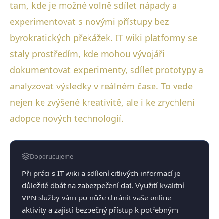
tam, kde je možné volně sdílet nápady a
experimentovat s novými přístupy bez
byrokratických překážek. IT wiki platformy se
staly prostředím, kde mohou vývojáři
dokumentovat experimenty, sdílet prototypy a
analyzovat výsledky v reálném čase. To vede
nejen ke zvýšené kreativitě, ale i ke zrychlení
adopce nových technologií.
Doporucujeme
Při práci s IT wiki a sdílení citlivých informací je
důležité dbát na zabezpečení dat. Využití kvalitní
VPN služby vám pomůže chránit vaše online
aktivity a zajistí bezpečný přístup k potřebným