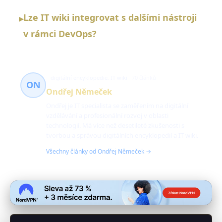
Lze IT wiki integrovat s dalšími nástroji
▸
v rámci DevOps?
digitální encyklopedie, IT wiki
70 článků
ON
Ondřej Němeček
Ondřej je IT specialista se zaměřením na digitální
vzdělávání a profesionální rozvoj v oblasti
technologií. Má více než desetileté zkušenosti s
tvorbou a správou digitálních encyklopedií a IT wiki.
Všechny články od Ondřej Němeček →