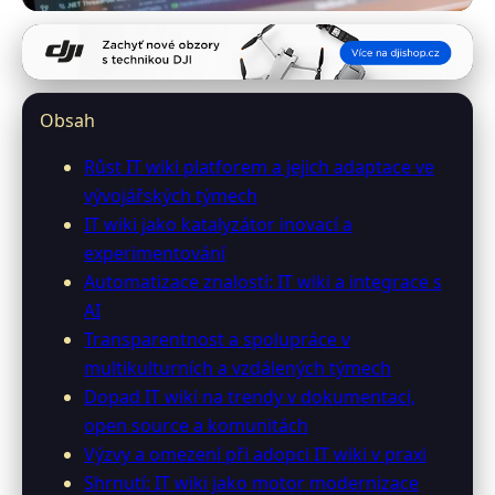
digiwiki.cz
Revolutionizing Software
Obsah
Development: The Impact of IT
Růst IT wiki platforem a jejich adaptace ve
Wikis
vývojářských týmech
IT wiki jako katalyzátor inovací a
29. 6. 2026
· 9 min čtení · Autor: Ondřej Němeček
experimentování
Automatizace znalostí: IT wiki a integrace s
AI
Transparentnost a spolupráce v
multikulturních a vzdálených týmech
Dopad IT wiki na trendy v dokumentaci,
open source a komunitách
Výzvy a omezení při adopci IT wiki v praxi
Shrnutí: IT wiki jako motor modernizace