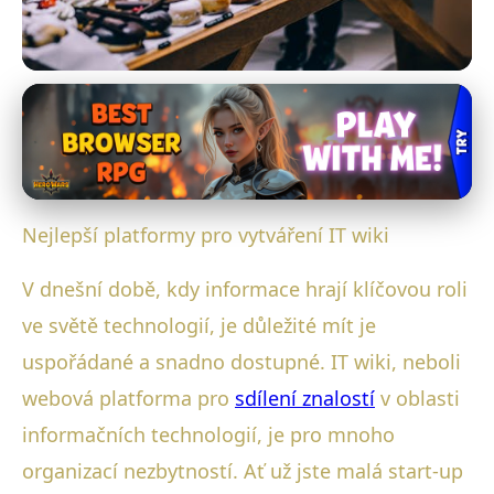
IT Wiki a Profesionální Rozvoj
Top IT Wiki Platformy 2023:
Ideální Volba Pro Vaši Firmu
Nejlepší platformy pro vytváření IT wiki
6. 1. 2026
· 4 min čtení · Autor: Ondřej Němeček
V dnešní době, kdy informace hrají klíčovou roli
ve světě technologií, je důležité mít je
uspořádané a snadno dostupné. IT wiki, neboli
webová platforma pro
sdílení znalostí
v oblasti
informačních technologií, je pro mnoho
organizací nezbytností. Ať už jste malá start-up