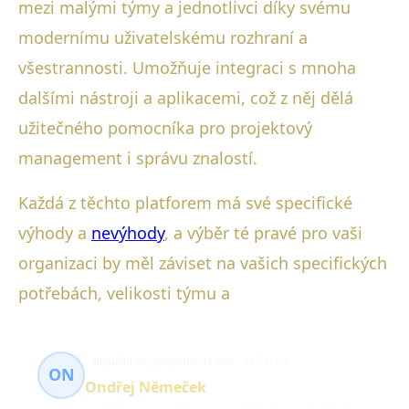
mezi malými týmy a jednotlivci díky svému
modernímu uživatelskému rozhraní a
všestrannosti. Umožňuje integraci s mnoha
dalšími nástroji a aplikacemi, což z něj dělá
užitečného pomocníka pro projektový
management i správu znalostí.
Každá z těchto platforem má své specifické
výhody a
nevýhody
, a výběr té pravé pro vaši
organizaci by měl záviset na vašich specifických
potřebách, velikosti týmu a
digitální encyklopedie, IT wiki
70 článků
ON
Ondřej Němeček