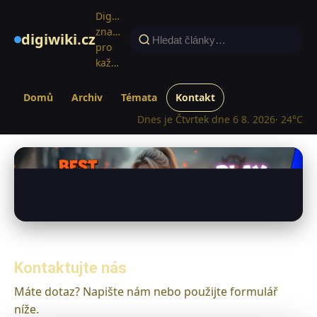
Digitální
znalosti
digiwiki.cz
pro
každého
Domů
Archiv
Témata
Kontakt
Dnes je Čtvrtek dne 6 8. 2026
· 24°C
Kontaktujte nás
Máte dotaz? Napište nám nebo použijte formulář
níže.