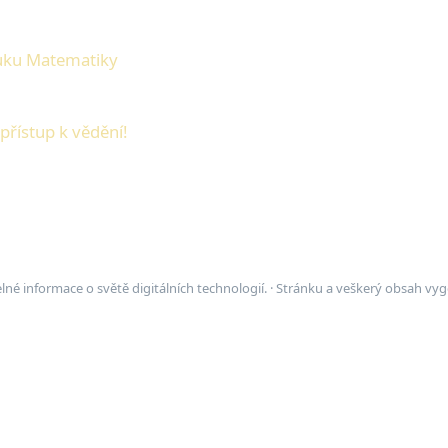
Výuku Matematiky
přístup k vědění!
elné informace o světě digitálních technologií. · Stránku a veškerý obsah vy