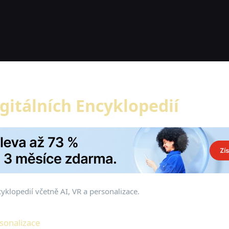
gitálních Encyklopedií
yklopedií včetně AI, VR a personalizace.
rsonalizace