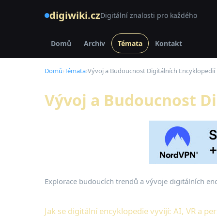
digiwiki.cz
Digitální znalosti pro každého
Domů
Archiv
Témata
Kontakt
Domů
›
Témata
›
Vývoj a Budoucnost Digitálních Encyklopedií
Vývoj a Budoucnost Di
Explorace budoucích trendů a vývoje digitálních enc
Jak se digitální encyklopedie vyvíjí: AI, VR a pe