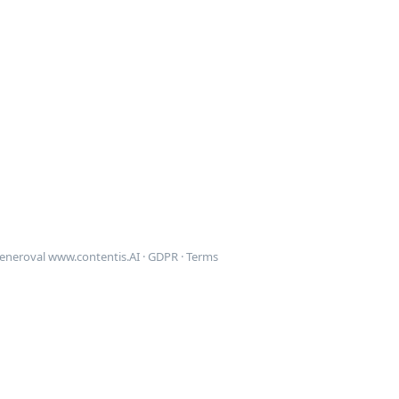
generoval
www.contentis.AI
·
GDPR
·
Terms