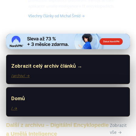
přívětivost digitálních platforem. Věnuje se také
aplikacím umělé inteligence v IT encyklopediích.
Všechny články od Michal Šmíd →
Zobrazit celý archiv článků →
/archiv/ →
Domů
/ →
Další z archivu – Digitální Encyklopedie
Zobrazit
vše →
a Umělá Inteligence