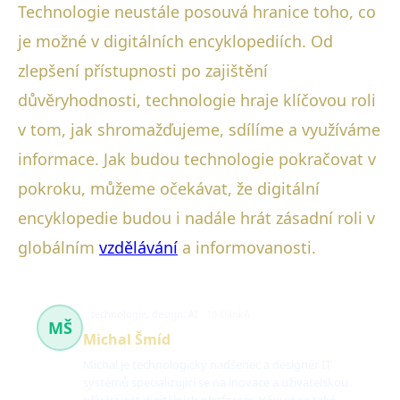
Technologie neustále posouvá hranice toho, co
je možné v digitálních encyklopediích. Od
zlepšení přístupnosti po zajištění
důvěryhodnosti, technologie hraje klíčovou roli
v tom, jak shromažďujeme, sdílíme a využíváme
informace. Jak budou technologie pokračovat v
pokroku, můžeme očekávat, že digitální
encyklopedie budou i nadále hrát zásadní roli v
globálním
vzdělávání
a informovanosti.
technologie, design, AI
19 článků
MŠ
Michal Šmíd
Michal je technologický nadšenec a designér IT
systémů specializující se na inovace a uživatelskou