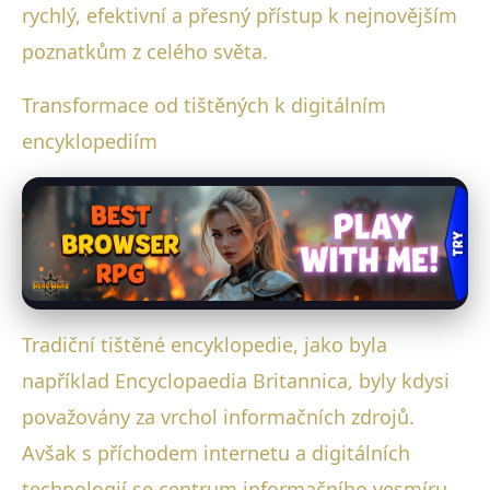
rychlý, efektivní a přesný přístup k nejnovějším
poznatkům z celého světa.
Transformace od tištěných k digitálním
encyklopediím
Tradiční tištěné encyklopedie, jako byla
například Encyclopaedia Britannica, byly kdysi
považovány za vrchol informačních zdrojů.
Avšak s příchodem internetu a digitálních
technologií se centrum informačního vesmíru