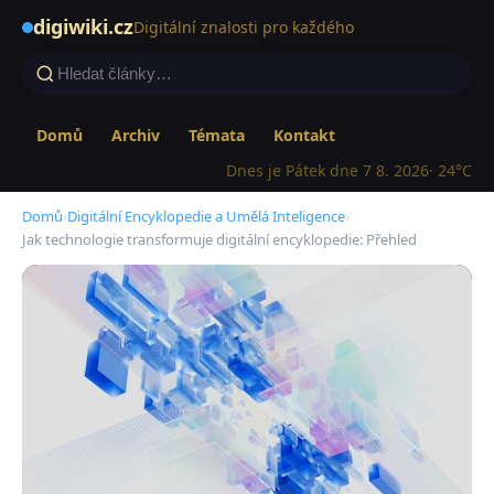
digiwiki.cz
Digitální znalosti pro každého
Domů
Archiv
Témata
Kontakt
Dnes je Pátek dne 7 8. 2026
· 24°C
Domů
›
Digitální Encyklopedie a Umělá Inteligence
›
Jak technologie transformuje digitální encyklopedie: Přehled