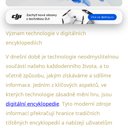
Digitální Encyklopedie a Umělá Inteligence
Jak technologie transformuje
Význam technologie v digitálních
digitální encyklopedie: Přehled
encyklopediích
6. 1. 2026
· 4 min čtení · Autor: Michal Šmíd
V dnešní době je technologie neodmyslitelnou
součástí našeho každodenního života, a to
včetně způsobu, jakým získáváme a sdílíme
informace. Jedním z klíčových aspektů, ve
kterých technologie zásadně mění hru, jsou
digitální encyklopedie
. Tyto moderní zdroje
informací překračují hranice tradičních
tištěných encyklopedií a nabízejí uživatelům