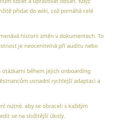
telům sdílet a upravovat obsah. Když
žitě přidat do wiki, což pomáhá celé
namenává historii změn v dokumentech. To
astnost je neocenitelná při auditu nebo
a otázkami během jejich onboarding
ěstnancům usnadní rychlejší adaptaci a
ení nutné, aby se obraceli s každým
it se na složitější úkoly.