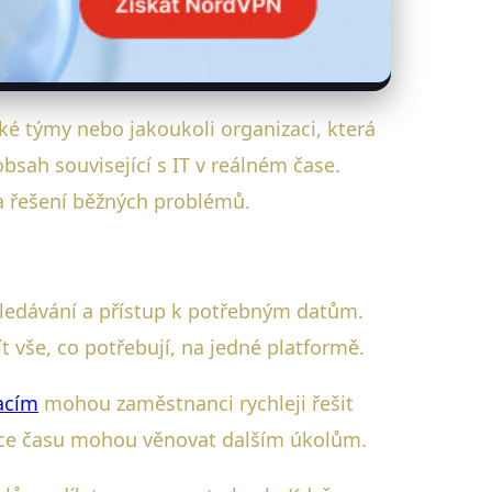
cké týmy nebo jakoukoli organizaci, která
sah související s IT v reálném čase.
a řešení běžných problémů.
yhledávání a přístup k potřebným datům.
t vše, co potřebují, na jedné platformě.
acím
mohou zaměstnanci rychleji řešit
více času mohou věnovat dalším úkolům.