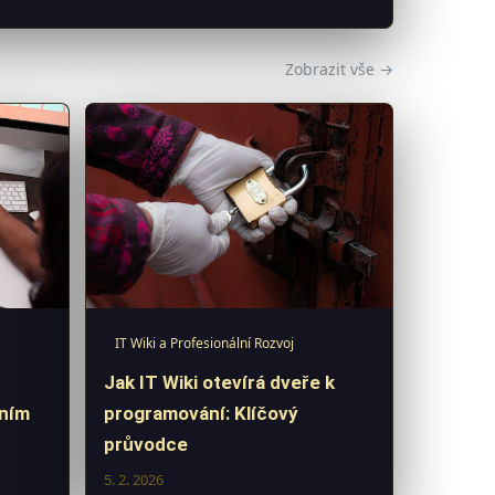
Zobrazit vše →
IT Wiki a Profesionální Rozvoj
Jak IT Wiki otevírá dveře k
lním
programování: Klíčový
průvodce
5. 2. 2026