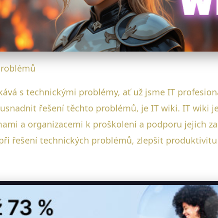
 problémů
tkává s technickými problémy, ať už jsme IT profesion
snadnit řešení těchto problémů, je IT wiki. IT wiki j
rmami a organizacemi k proškolení a podporu jejich z
ři řešení technických problémů, zlepšit produktivitu 