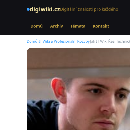
digiwiki.cz
Digitální znalosti pro každého
Domů
Archiv
Témata
Kontakt
Domů
›
IT Wiki a Profesionální Rozvoj
›
Jak IT Wiki Řeší Techni