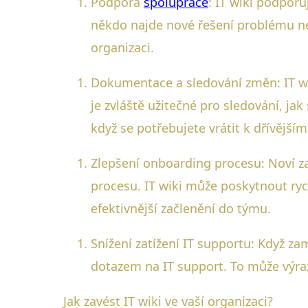
Podpora
spolupráce
: IT wiki podpor
někdo najde nové řešení problému neb
organizaci.
Dokumentace a sledování změn: IT w
je zvláště užitečné pro sledování, jak
když se potřebujete vrátit k dřívějš
Zlepšení onboarding procesu: Noví 
procesu. IT wiki může poskytnout ry
efektivnější začlenění do týmu.
Snížení zatížení IT supportu: Když za
dotazem na IT support. To může výrazn
Jak zavést IT wiki ve vaší organizaci?