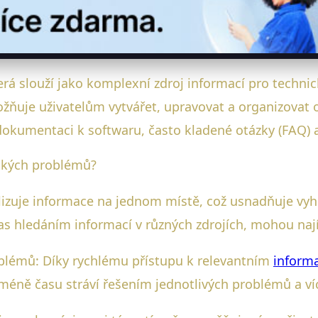
terá slouží jako komplexní zdroj informací pro techni
ňuje uživatelům vytvářet, upravovat a organizovat ob
okumentaci k softwaru, často kladené otázky (FAQ) 
ických problémů?
ralizuje informace na jednom místě, což usnadňuje v
as hledáním informací v různých zdrojích, mohou nají
blémů: Díky rychlému přístupu k relevantním
inform
méně času stráví řešením jednotlivých problémů a 