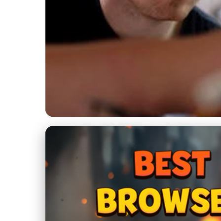
IT Wiki a Profesionální Rozvoj
Jak IT Wiki Řeší Te
16. 1. 2026
· 5 min čtení · Autor: Ondřej Němeček