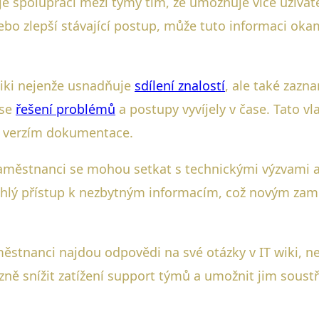
uje spolupráci mezi týmy tím, že umožňuje více uživa
o zlepší stávající postup, může tuto informaci okam
iki nejenže usnadňuje
sdílení znalostí
, ale také zaz
 se
řešení problémů
a postupy vyvíjely v čase. Tato vl
ím verzím dokumentace.
zaměstnanci se mohou setkat s technickými výzvami 
chlý přístup k nezbytným informacím, což novým zam
městnanci najdou odpovědi na své otázky v IT wiki, n
ě snížit zatížení support týmů a umožnit jim soustřed