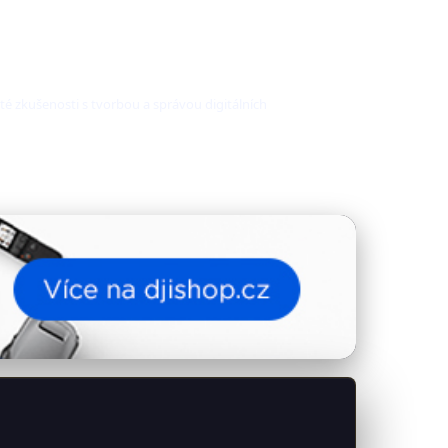
leté zkušenosti s tvorbou a správou digitálních