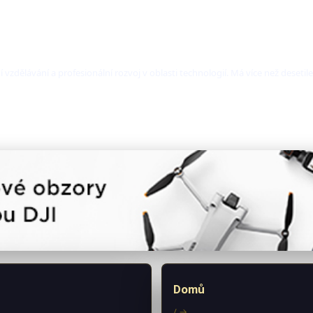
í vzdělávání a profesionální rozvoj v oblasti technologií. Má více než deseti
Domů
/ →