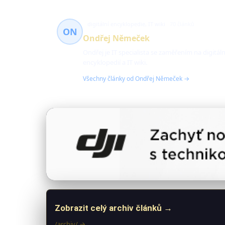
digitální encyklopedie, IT wiki
70 článků
ON
Ondřej Němeček
Ondřej je IT specialista se zaměřením na digitáln
encyklopedií a IT wiki.
Všechny články od Ondřej Němeček →
Zobrazit celý archiv článků →
/archiv/ →