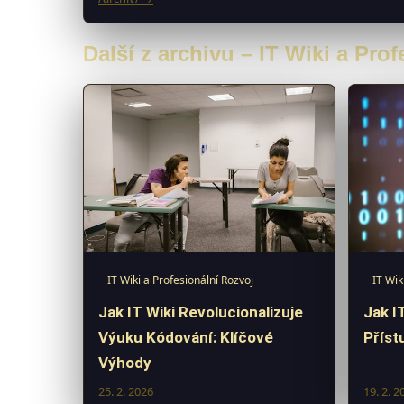
Další z archivu – IT Wiki a Pro
IT Wiki a Profesionální Rozvoj
IT Wik
Jak IT Wiki Revolucionalizuje
Jak I
Výuku Kódování: Klíčové
Příst
Výhody
25. 2. 2026
19. 2. 2