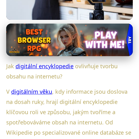
Digitální Encyklopedie a Sociální Média
Jak digitální encyklopedie mění
tvorbu obsahu online?
Jak
digitální encyklopedie
ovlivňuje tvorbu
13. 2. 2026
· 4 min čtení · Autor: Jana Šrámková
obsahu na internetu?
V
digitálním věku
, kdy informace jsou doslova
na dosah ruky, hrají digitální encyklopedie
klíčovou roli ve způsobu, jakým tvoříme a
spotřebováváme obsah na internetu. Od
Wikipedie po specializované online databáze se