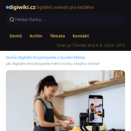
digiwiki.cz
Digitální znalosti pro každého
Domů
Archiv
Témata
Kontakt
Dnes je Čtvrtek dne 6 8. 2026
· 29°C
Domů
›
Digitální Encyklopedie a Sociální Média
›
Jak digitální encyklopedie mění tvorbu obsahu online?