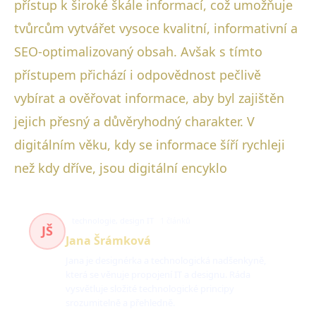
přístup k široké škále informací, což umožňuje
tvůrcům vytvářet vysoce kvalitní, informativní a
SEO-optimalizovaný obsah. Avšak s tímto
přístupem přichází i odpovědnost pečlivě
vybírat a ověřovat informace, aby byl zajištěn
jejich přesný a důvěryhodný charakter. V
digitálním věku, kdy se informace šíří rychleji
než kdy dříve, jsou digitální encyklo
technologie, design IT
1 článků
JŠ
Jana Šrámková
Jana je designérka a technologická nadšenkyně,
která se věnuje propojení IT a designu. Ráda
vysvětluje složité technologické principy
srozumitelně a přehledně.