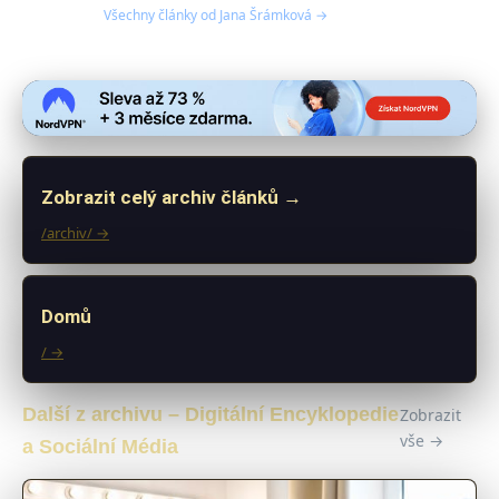
Všechny články od Jana Šrámková →
Zobrazit celý archiv článků →
/archiv/ →
Domů
/ →
Další z archivu – Digitální Encyklopedie
Zobrazit
vše →
a Sociální Média